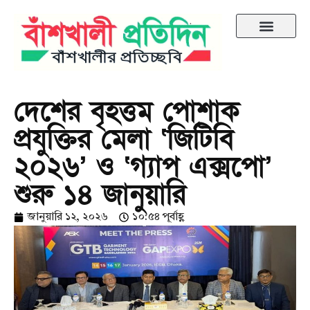
দেশের বৃহত্তম পোশাক
প্রযুক্তির মেলা ‘জিটিবি
২০২৬’ ও ‘গ্যাপ এক্সপো’
শুরু ১৪ জানুয়ারি
জানুয়ারি ১২, ২০২৬
১০:৫৪ পূর্বাহ্ণ