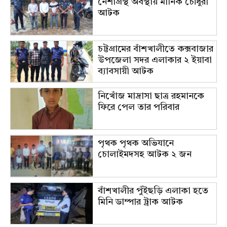
নেশাগ্রস্থ অবস্থায় মানিক চৌধুরী
আটক
চট্টগ্রামের বাঁশখালীতে কক্সবাজার
উপজেলা সদর এলাকার ২ ইয়াবা
ব্যাবসায়ী আটক
নিখোঁজ মাদ্রাসা ছাত্র রহমানকে
ফিরে পেল তার পরিবার
পৃথক পৃথক অভিযানে
চোলাইমদসহ আটক ২ জন
বাঁশখালীর পুঁইছড়ি এলাকা হতে
মিনি ডাম্পার ট্রাক আটক