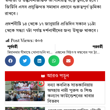
স্বচ্ছতা ও উদ্ভাবনভিত্তিক অংশীদারত্ব গড়ে তুলতে হবে।
জিটিবি এসব প্রযুক্তিগত সমাধান প্রদানে গুরুত্বপূর্ণ ভূমিকা
রাখবে।
প্রদর্শনীটি ১৪ থেকে ১৭ জানুয়ারি প্রতিদিন সকাল ১১টা
থেকে সন্ধ্যা ৭টা পর্যন্ত দর্শনার্থীদের জন্য উন্মুক্ত থাকবে।
Post Views:
৩০৫
পূর্ববর্তী
পরবর্তী
মিয়ানমার সীমান্তে গোলাগুলি দাদার সঙ্গে দোকানে নাস্তা আনতে গিয়ে গুলিবিদ্ধ হয় শিশু হুজাইফা
এক্সনের সিইও’র মন্তব্যের পর ট্রাম্পের ভেনেজুয়েলায় তেল বিনিয়োগে কড়া পদক্ষেপ
আরও পড়ুন
বন্যা কবলিত সাতকানিয়ায়
অসহায় নারী পুরুষ ও শিশু
কল্যাণ ফাউন্ডেশনের খাবার
বিতরণ