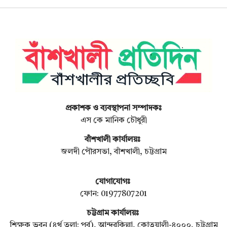
প্রকাশক ও ব্যবস্থাপনা সম্পাদকঃ
এস কে মানিক চৌধুরী
বাঁশখালী কার্যালয়ঃ
জলদী পৌরসভা, বাঁশখালী, চট্টগ্রাম
যোগাযোগঃ
ফোন: 01977807201
চট্টগ্রাম কার্যালয়ঃ
শিক্ষক ভবন (৪র্থ তলা: পূর্ব), আন্দরকিল্লা, কোতয়ালী-৪০০০, চট্টগ্রাম